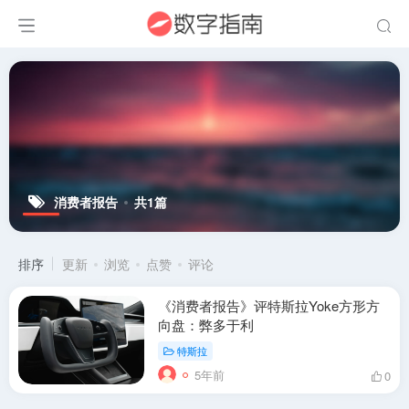
消费者报告
共1篇
排序
更新
浏览
点赞
评论
《消费者报告》评特斯拉Yoke方形方
向盘：弊多于利
特斯拉
5年前
0