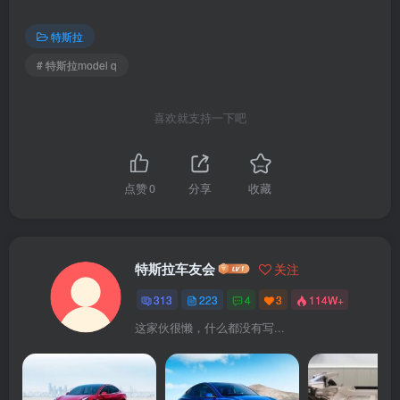
特斯拉
# 特斯拉model q
喜欢就支持一下吧
点赞
0
分享
收藏
特斯拉车友会
关注
313
223
4
3
114W+
这家伙很懒，什么都没有写...