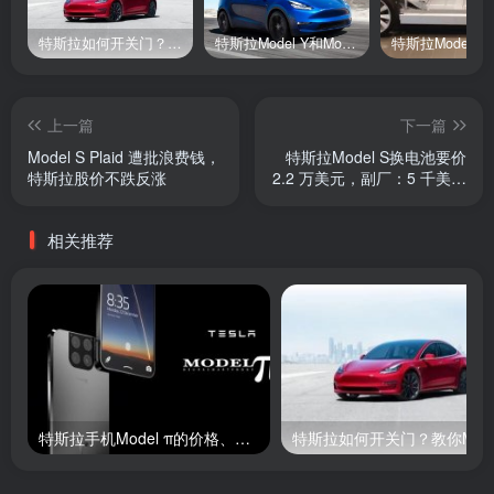
特斯拉如何开关门？教你Model X、Model 3和Model S的开门方法
特斯拉Model Y和Model 3 有哪些区别？哪个更好？
上一篇
下一篇
Model S Plaid 遭批浪费钱，
特斯拉Model S换电池要价
特斯拉股价不跌反涨
2.2 万美元，副厂：5 千美元
搞定
相关推荐
特斯拉手机Model π的价格、配置以及发布日期
特斯